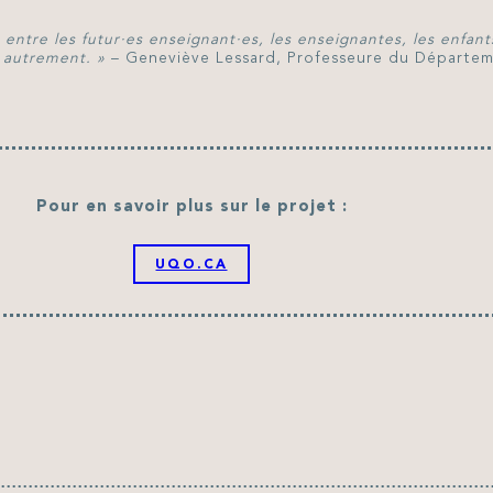
 entre les futur
·
es enseignant
·
es, les enseignantes, les enfants 
e autrement.
»
– Geneviève Lessard, Professeure du Départeme
Pour en savoir plus sur le projet
:
UQO.CA