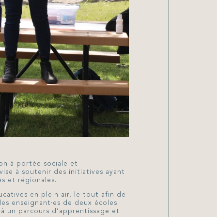
À propos
Équipe
Processus et critères
de sélection
Initiatives soutenues
Demande de don
Foire aux questions
on à portée sociale et
se à soutenir des initiatives ayant
s et régionales.
atives en plein air, le tout afin de
 des enseignant·es de deux écoles
e à un parcours d’apprentissage et