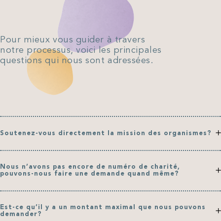
Pour mieux vous guider à travers
notre processus, voici les principales
questions qui nous sont adressées.
Soutenez-vous directement la mission des organismes?
Le soutien financier que nous offrons peut prendre une
Nous n’avons pas encore de numéro de charité,
variété de formes, dont le soutien à la mission. Nous offrons
pouvons-nous faire une demande quand même?
aussi du financement pour des projets ponctuels,
d’infrastructure et d’immobilier, ainsi que de l’aide au
développement ou au démarrage.
En tant que fondation, il est possible de faire des dons à
Est-ce qu’il y a un montant maximal que nous pouvons
des organismes sans numéro de charité sous certaines
demander?
conditions. Nous sommes ouverts à le faire dans la mesure