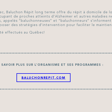
ec, Baluchon Répit long terme offre du répit à domicile de l
ccupant de proches atteints d’Alzheimer et autres maladies 
, appelés “baluchonneuses” et “baluchonneurs” s’informent 
oser des stratégies d’intervention pour faciliter le maintien
été effectués au Québec!
 SAVOIR PLUS SUR L’ORGANISME ET SES PROGRAMMES :
BALUCHONREPIT.COM