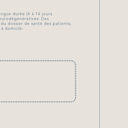
À propos
ongue durée (4 à 14 jours
neurodégénératives. Des
du dossier de santé des patients,
Équipe
 à domicile.
Processus et critères
de sélection
Initiatives soutenues
Demande de don
Foire aux questions