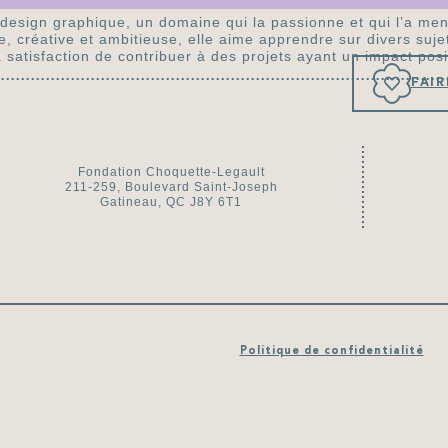
 design graphique, un domaine qui la passionne et qui l’a me
 créative et ambitieuse, elle aime apprendre sur divers sujet
 satisfaction de contribuer à des projets ayant un impact posit
FAI
Fondation Choquette-Legault
211-259, Boulevard Saint-Joseph
Gatineau, QC J8Y 6T1
Politique de confidentialité