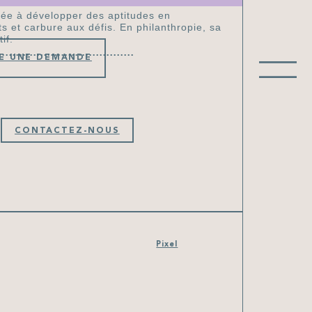
née à développer des aptitudes en
s et carbure aux défis. En philanthropie, sa
if.
RE UNE DEMANDE
CONTACTEZ-NOUS
Pixel
À propos
Équipe